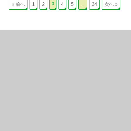
3
…
« 前へ
1
2
4
5
34
次へ »