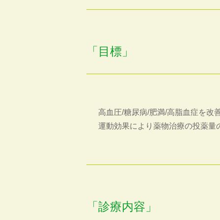
「目標」
高血圧/糖尿病/肥満/高脂血症を
運動効果により薬物治療の投薬量
「診療内容」