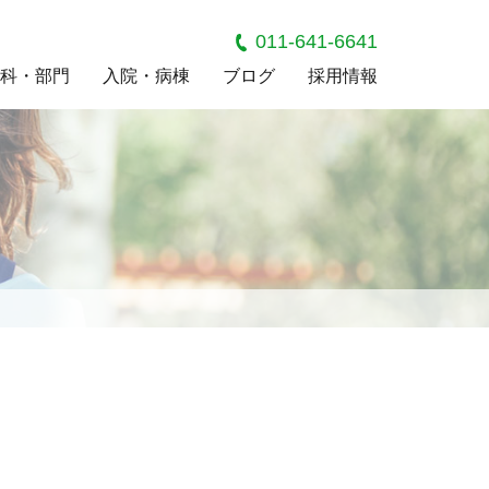
011-641-6641
科・部門
入院・病棟
ブログ
採用情報
法人概要
無呼吸症候群外来
現在実施中の
”運動は薬”外来
病院見学説明会
病棟案内
居宅介護支援事業所
、研究について