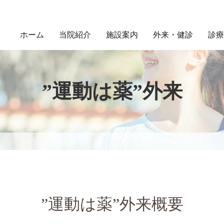
ホーム
当院紹介
施設案内
外来・健診
診療
”運動は薬”外来
外来診療のご案内
当院の概要
一般健診・人間ドック
医師紹介
睡眠時
フロア紹介
求人情報一覧
入院案内
腎・透析センター
脳ドック案内
治験
”運動は薬”外来概要