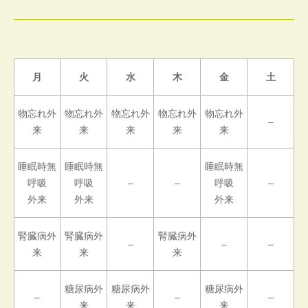
月
火
水
木
金
土
物忘れ外
物忘れ外
物忘れ外
物忘れ外
物忘れ外
–
来
来
来
来
来
睡眠時無
睡眠時無
睡眠時無
呼吸
呼吸
–
–
呼吸
–
外来
外来
外来
腎臓病外
腎臓病外
腎臓病外
–
–
–
来
来
来
糖尿病外
糖尿病外
糖尿病外
–
–
–
来
来
来