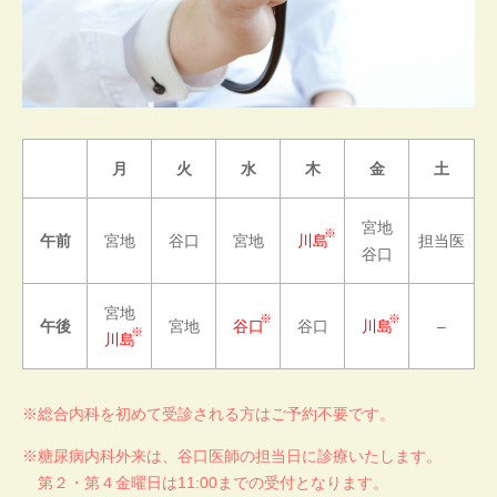
月
火
水
木
金
土
宮地
午前
宮地
谷口
宮地
川島
担当医
谷口
宮地
午後
宮地
谷口
谷口
川島
–
川島
総合内科を初めて受診される方はご予約不要です。
糖尿病内科外来は、谷口医師の担当日に診療いたします。
第２・第４金曜日は11:00までの受付となります。