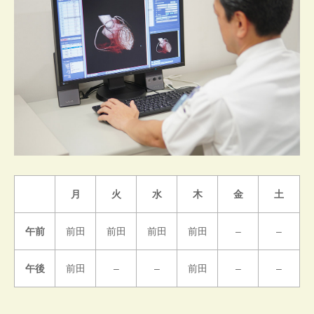
月
火
水
木
金
土
午前
前田
前田
前田
前田
–
–
午後
前田
–
–
前田
–
–