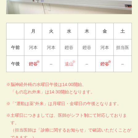
月
火
水
木
金
土
午前
河本
河本
鐙谷
鐙谷
河本
担当医
午後
鐙谷
–
遠山
–
鐙谷
–
脳神経外科の水曜日午後は14:00開始、
「もの忘れ外来」は14:30開始となります。
「”運動は薬”外来」は月曜日・金曜日の午後となります。
土曜日につきましては、医師がシフト制にて対応しておりま
す。
（担当医師は「診療に関するお知らせ」で確認いただくことが
できます。）