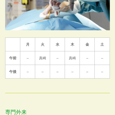
月
火
水
木
金
土
午前
–
真崎
–
真崎
–
–
午後
–
–
–
–
–
–
専門外来